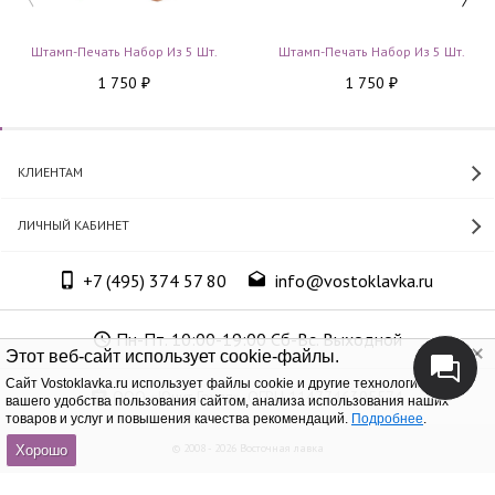
Штамп-Печать Набор Из 5 Шт.
Штамп-Печать Набор Из 5 Шт.
1 750
1 750
₽
₽
КЛИЕНТАМ
ЛИЧНЫЙ КАБИНЕТ
+7 (495) 374 57 80
info@vostoklavka.ru
Пн-Пт. 10:00-19:00 Сб-Вс. Выходной
Этот веб-сайт использует cookie-файлы.
Cайт Vostoklavka.ru использует файлы cookie и другие технологии для
ООО «Юнит Групп», ОГРН 1147746305574
вашего удобства пользования сайтом, анализа использования наших
товаров и услуг и повышения качества рекомендаций.
Подробнее
.
© 2008 - 2026 Восточная лавка
Хорошо