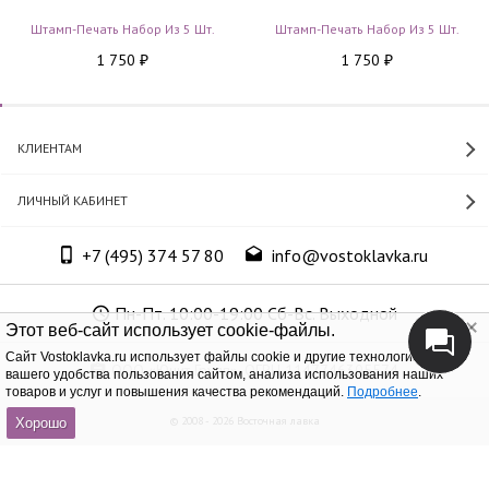
Штамп-Печать Набор Из 5 Шт.
Штамп-Печать Набор Из 5 Шт.
1 750
1 750
₽
₽
КЛИЕНТАМ
ЛИЧНЫЙ КАБИНЕТ
+7 (495) 374 57 80
info@vostoklavka.ru
Пн-Пт. 10:00-19:00 Сб-Вс. Выходной
Этот веб-сайт использует cookie-файлы.
Cайт Vostoklavka.ru использует файлы cookie и другие технологии для
ООО «Юнит Групп», ОГРН 1147746305574
вашего удобства пользования сайтом, анализа использования наших
товаров и услуг и повышения качества рекомендаций.
Подробнее
.
© 2008 - 2026 Восточная лавка
Хорошо