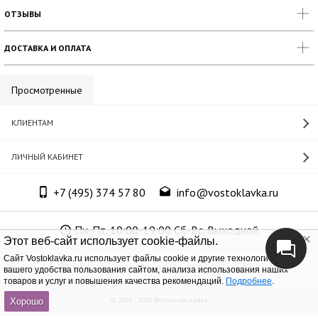
ОТЗЫВЫ
ДОСТАВКА И ОПЛАТА
Просмотренные
КЛИЕНТАМ
ЛИЧНЫЙ КАБИНЕТ
+7 (495) 374 57 80
info@vostoklavka.ru
Пн-Пт. 10:00-19:00 Сб-Вс. Выходной
Этот веб-сайт использует cookie-файлы.
Cайт Vostoklavka.ru использует файлы cookie и другие технологии для
ООО «Юнит Групп», ОГРН 1147746305574
вашего удобства пользования сайтом, анализа использования наших
товаров и услуг и повышения качества рекомендаций.
Подробнее
.
© 2008 - 2026 Восточная лавка
Хорошо