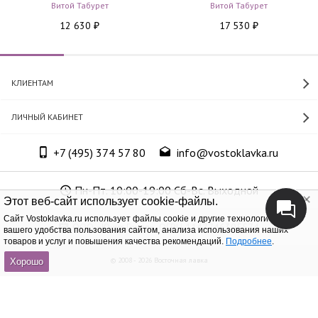
Витой Табурет
Витой Табурет
12 630
17 530
₽
₽
КЛИЕНТАМ
ЛИЧНЫЙ КАБИНЕТ
+7 (495) 374 57 80
info@vostoklavka.ru
Пн-Пт. 10:00-19:00 Сб-Вс. Выходной
Этот веб-сайт использует cookie-файлы.
Cайт Vostoklavka.ru использует файлы cookie и другие технологии для
ООО «Юнит Групп», ОГРН 1147746305574
вашего удобства пользования сайтом, анализа использования наших
товаров и услуг и повышения качества рекомендаций.
Подробнее
.
© 2008 - 2026 Восточная лавка
Хорошо