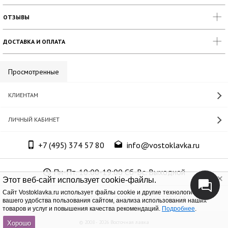
ОТЗЫВЫ
ДОСТАВКА И ОПЛАТА
Просмотренные
КЛИЕНТАМ
ЛИЧНЫЙ КАБИНЕТ
+7 (495) 374 57 80
info@vostoklavka.ru
Пн-Пт. 10:00-19:00 Сб-Вс. Выходной
Этот веб-сайт использует cookie-файлы.
Cайт Vostoklavka.ru использует файлы cookie и другие технологии для
ООО «Юнит Групп», ОГРН 1147746305574
вашего удобства пользования сайтом, анализа использования наших
товаров и услуг и повышения качества рекомендаций.
Подробнее
.
© 2008 - 2026 Восточная лавка
Хорошо