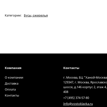
Категории:
Бусы, ожерелья
Компания
Контакты
О компании
г. Москва, БЦ "Ханой-Москва
129347, г. Москва, Ярославск
Доставка
шоссе, д.146 корпус 2, этаж 4
Оплата
408
Контакты
+7 (495) 374-57-80
Info@vostoklavka.ru