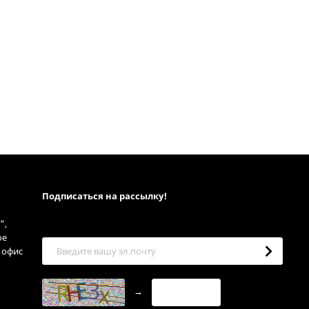
Подписаться на рассылкy!
",
ое
, офис
→