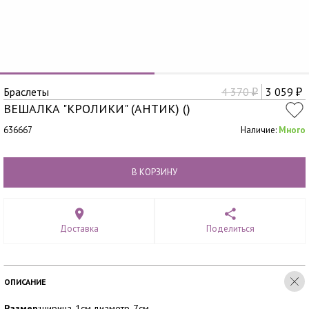
Браслеты
4 370
3 059
₽
₽
ВЕШАЛКА "КРОЛИКИ" (АНТИК) ()
636667
Наличие:
Много
В КОРЗИНУ
Доставка
Поделиться
ОПИСАНИЕ
Размер
:ширина-1см,диаметр-7см