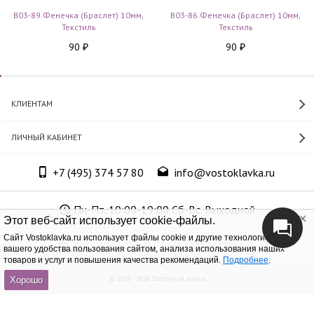
B03-89 Фенечка (браслет) 10мм,
B03-86 Фенечка (браслет) 10мм,
Текстиль
Текстиль
90
90
₽
₽
КЛИЕНТАМ
ЛИЧНЫЙ КАБИНЕТ
+7 (495) 374 57 80
info@vostoklavka.ru
Пн-Пт. 10:00-19:00 Сб-Вс. Выходной
Этот веб-сайт использует cookie-файлы.
Cайт Vostoklavka.ru использует файлы cookie и другие технологии для
ООО «Юнит Групп», ОГРН 1147746305574
вашего удобства пользования сайтом, анализа использования наших
товаров и услуг и повышения качества рекомендаций.
Подробнее
.
© 2008 - 2026 Восточная лавка
Хорошо