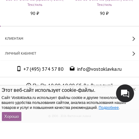
Текстиль
Текстиль
90
90
₽
₽
КЛИЕНТАМ
ЛИЧНЫЙ КАБИНЕТ
+7 (495) 374 57 80
info@vostoklavka.ru
Пн-Пт. 10:00-19:00 Сб-Вс. Выходной
Этот веб-сайт использует cookie-файлы.
Cайт Vostoklavka.ru использует файлы cookie и другие технологии для
ООО «Юнит Групп», ОГРН 1147746305574
вашего удобства пользования сайтом, анализа использования наших
товаров и услуг и повышения качества рекомендаций.
Подробнее
.
© 2008 - 2026 Восточная лавка
Хорошо