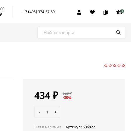
:00
+7 (495) 374-57-80
0
ой
434
₽
620
₽
-30%
-
+
Нет в наличии
Артикул:
636922