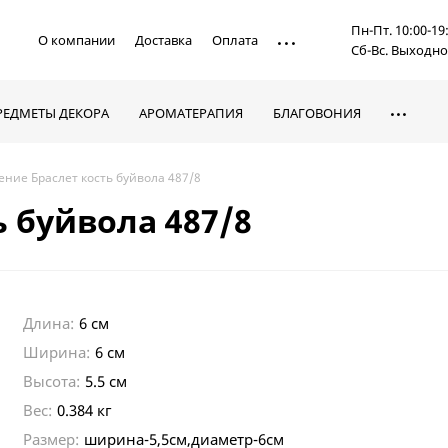
Пн-Пт. 10:00-19
О компании
Доставка
Оплата
Сб-Вс. Выходн
РЕДМЕТЫ ДЕКОРА
АРОМАТЕРАПИЯ
БЛАГОВОНИЯ
ние Браслет кость буйвола 487/8
 буйвола 487/8
Длина:
6 см
Ширина:
6 см
Высота:
5.5 см
Вес:
0.384 кг
Размер:
ширина-5,5см,диаметр-6см