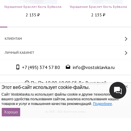
Украшение Браслет Кость Буйвола
Украшение Браслет Кость Буйвола
2 135
2 135
₽
₽
КЛИЕНТАМ
ЛИЧНЫЙ КАБИНЕТ
+7 (495) 374 57 80
info@vostoklavka.ru
Пн-Пт. 10:00-19:00 Сб-Вс. Выходной
Этот веб-сайт использует cookie-файлы.
Cайт Vostoklavka.ru использует файлы cookie и другие технологии для
ООО «Юнит Групп», ОГРН 1147746305574
вашего удобства пользования сайтом, анализа использования наших
товаров и услуг и повышения качества рекомендаций.
Подробнее
.
© 2008 - 2026 Восточная лавка
Хорошо