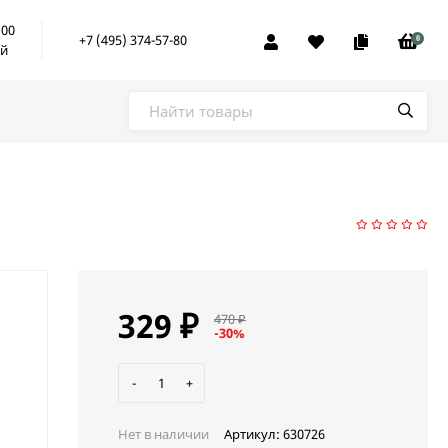
:00
+7 (495) 374-57-80
0
ой
329
₽
470
₽
-30%
-
+
Нет в наличии
Артикул:
630726