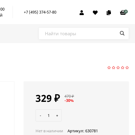
:00
+7 (495) 374-57-80
0
ой
329
₽
470
₽
-30%
-
+
Нет в наличии
Артикул:
630781