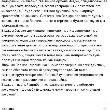
ваджраяны; изначально священное оружие Индры, олицетворяющее
высшую власть правосудия, аспект сострадания и божественного
милосердия. В буддизме – символ духовной силы и атрибут
просветлённой личности. Считается, что Ваджра подавляет дурные
желания и страсти. Значение самого термина в буддизме звучит как
«Алмазный жезл».
Ваджры бывают двух видов - пятиконечные и девятиконечные.
Символически центр Ваджры означает зародыш вселенной, от
которого отходят два направления процесса разворачивания
космоса в виде цветов лотоса, представляющих полярность всего
сознательного бытия. Из лепестков каждого лотоса выходят пять
лучей энергии, сходящиеся в точке вершины центрального луча,
образуя с каждой стороны кончик Ваджры.
Двойная Ваджра (скрещённая) - символ завершения всех действий,
символ Абсолюта, который присутствует везде. Он также
символизирует четыре типа действий (увеличения, умиротворения,
подчинения и разрушения) и печать тайны.
Ваджра – парный атрибут и используется вместе с тибетским
колоколом – Дрильбу (в широком кругу известным как «поющий
колокол»)
ОТЗЫВЫ