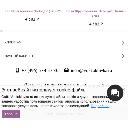
Ваза Фруктовница "Лебедь" (2шт./уп
Ваза Фруктовница "Лебедь" (полиш)
(2шт.
4 382
₽
4 382
₽
КЛИЕНТАМ
ЛИЧНЫЙ КАБИНЕТ
+7 (495) 374 57 80
info@vostoklavka.ru
Пн-Пт. 10:00-19:00 Сб-Вс. Выходной
Этот веб-сайт использует cookie-файлы.
Cайт Vostoklavka.ru использует файлы cookie и другие технологии для
ООО «Юнит Групп», ОГРН 1147746305574
вашего удобства пользования сайтом, анализа использования наших
товаров и услуг и повышения качества рекомендаций.
Подробнее
.
© 2008 - 2026 Восточная лавка
Хорошо