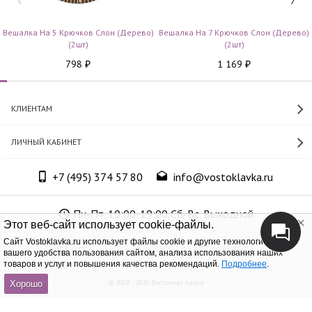
Вешалка На 5 Крючков Слон (дерево)
Вешалка На 7 Крючков Слон (дерево)
(2шт)
(2шт)
798
1 169
₽
₽
КЛИЕНТАМ
ЛИЧНЫЙ КАБИНЕТ
+7 (495) 374 57 80
info@vostoklavka.ru
Пн-Пт. 10:00-19:00 Сб-Вс. Выходной
Этот веб-сайт использует cookie-файлы.
Cайт Vostoklavka.ru использует файлы cookie и другие технологии для
ООО «Юнит Групп», ОГРН 1147746305574
вашего удобства пользования сайтом, анализа использования наших
товаров и услуг и повышения качества рекомендаций.
Подробнее
.
© 2008 - 2026 Восточная лавка
Хорошо