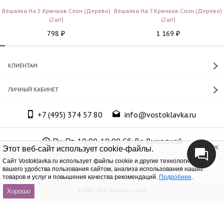
Вешалка На 5 Крючков Слон (дерево)
Вешалка На 7 Крючков Слон (дерево)
(2шт)
(2шт)
798
1 169
₽
₽
КЛИЕНТАМ
ЛИЧНЫЙ КАБИНЕТ
+7 (495) 374 57 80
info@vostoklavka.ru
Пн-Пт. 10:00-19:00 Сб-Вс. Выходной
Этот веб-сайт использует cookie-файлы.
Cайт Vostoklavka.ru использует файлы cookie и другие технологии для
ООО «Юнит Групп», ОГРН 1147746305574
вашего удобства пользования сайтом, анализа использования наших
товаров и услуг и повышения качества рекомендаций.
Подробнее
.
© 2008 - 2026 Восточная лавка
Хорошо