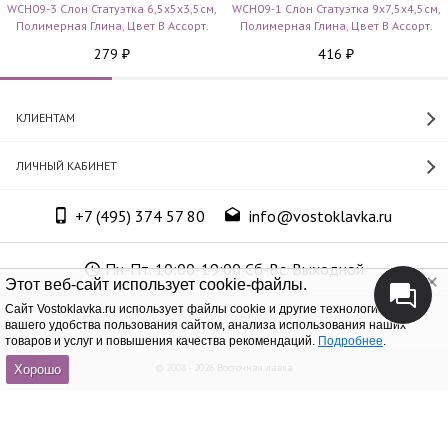
WCH09-3 Слон Статуэтка 6,5х5х3,5см,
WCH09-1 Слон Статуэтка 9х7,5х4,5см,
Полимерная Глина, Цвет В Ассорт.
Полимерная Глина, Цвет В Ассорт.
279
416
₽
₽
КЛИЕНТАМ
ЛИЧНЫЙ КАБИНЕТ
+7 (495) 374 57 80
info@vostoklavka.ru
Пн-Пт. 10:00-19:00 Сб-Вс. Выходной
Этот веб-сайт использует cookie-файлы.
Cайт Vostoklavka.ru использует файлы cookie и другие технологии для
ООО «Юнит Групп», ОГРН 1147746305574
вашего удобства пользования сайтом, анализа использования наших
товаров и услуг и повышения качества рекомендаций.
Подробнее
.
© 2008 - 2026 Восточная лавка
Хорошо