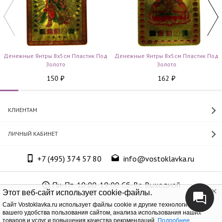
Денежные Янтры 8х5см Пластик Под
Денежные Янтры 8х5см Пластик Под
Золото
Золото
150
162
₽
₽
КЛИЕНТАМ
ЛИЧНЫЙ КАБИНЕТ
+7 (495) 374 57 80
info@vostoklavka.ru
Пн-Пт. 10:00-19:00 Сб-Вс. Выходной
Этот веб-сайт использует cookie-файлы.
Cайт Vostoklavka.ru использует файлы cookie и другие технологии для
ООО «Юнит Групп», ОГРН 1147746305574
вашего удобства пользования сайтом, анализа использования наших
товаров и услуг и повышения качества рекомендаций.
Подробнее
.