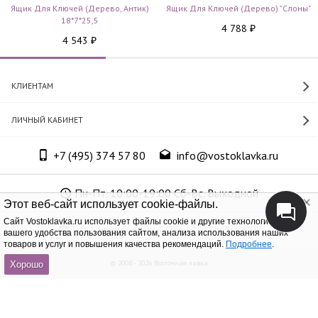
Ящик Для Ключей (дерево, Антик)
Ящик Для Ключей (дерево) "Слоны"
18*7*25,5
4 788
₽
4 543
₽
КЛИЕНТАМ
ЛИЧНЫЙ КАБИНЕТ
+7 (495) 374 57 80
info@vostoklavka.ru
Пн-Пт. 10:00-19:00 Сб-Вс. Выходной
Этот веб-сайт использует cookie-файлы.
Cайт Vostoklavka.ru использует файлы cookie и другие технологии для
ООО «Юнит Групп», ОГРН 1147746305574
вашего удобства пользования сайтом, анализа использования наших
товаров и услуг и повышения качества рекомендаций.
Подробнее
.
© 2008 - 2026 Восточная лавка
Хорошо