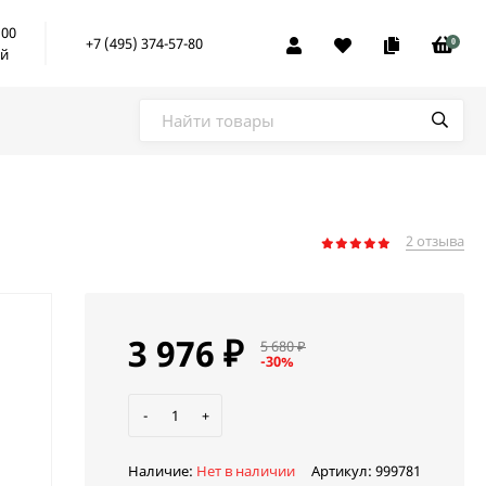
:00
+7 (495) 374-57-80
0
ой
2 отзыва
3 976
₽
5 680
₽
-30%
-
+
Наличие:
Нет в наличии
Артикул:
999781