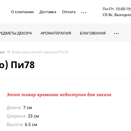
Пн-Пт. 10:00-19
О компании
Доставка
Оплата
Сб-Вс. Выходн
РЕДМЕТЫ ДЕКОРА
АРОМАТЕРАПИЯ
БЛАГОВОНИЯ
ные
Ящик для ключей (дерево) Пи78
о) Пи78
Этот товар временно недоступен для заказа
Длина:
7 см
Ширина:
33 см
Высота:
6.5 см