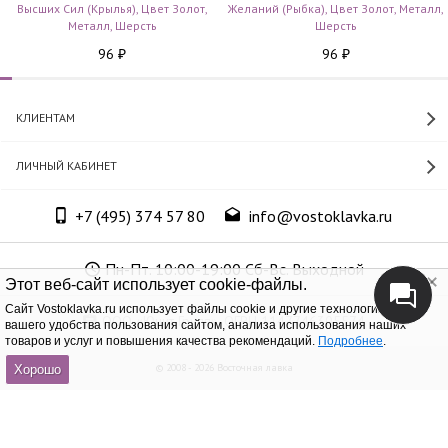
Высших Сил (Крылья), Цвет Золот,
Желаний (Рыбка), Цвет Золот, Металл,
Металл, Шерсть
Шерсть
96
96
₽
₽
КЛИЕНТАМ
ЛИЧНЫЙ КАБИНЕТ
+7 (495) 374 57 80
info@vostoklavka.ru
Пн-Пт. 10:00-19:00 Сб-Вс. Выходной
Этот веб-сайт использует cookie-файлы.
Cайт Vostoklavka.ru использует файлы cookie и другие технологии для
ООО «Юнит Групп», ОГРН 1147746305574
вашего удобства пользования сайтом, анализа использования наших
товаров и услуг и повышения качества рекомендаций.
Подробнее
.
© 2008 - 2026 Восточная лавка
Хорошо