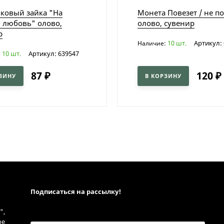
ковый зайка "На
Монета Повезет / не по
 любовь" олово,
олово, сувенир
р
10 шт.
Артикул:
Наличие:
10 шт.
Артикул: 639547
:
87
120
₽
₽
ЗИНУ
В КОРЗИНУ
Подписаться на рассылкy!
",
ое