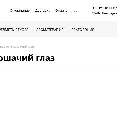
Пн-Пт. 10:00-19
О компании
Доставка
Оплата
Сб-Вс. Выходн
РЕДМЕТЫ ДЕКОРА
АРОМАТЕРАПИЯ
БЛАГОВОНИЯ
 камнем Koшaчий глaз
Koшaчий глaз