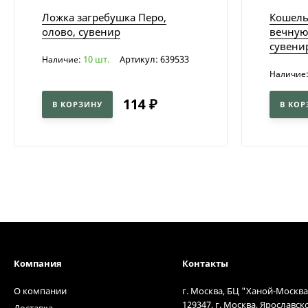
Ложка загребушка Перо,
Кошель
олово, сувенир
вечную
сувени
10 шт.
Артикул: 639533
Наличие:
Наличие
114
₽
В КОРЗИНУ
В КОР
Компания
Контакты
О компании
г. Москва, БЦ "Ханой-Москва
129347, г. Москва, Ярославск