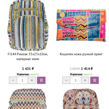
FI14A Рюкзак 33х23х10см,
Кошелек кожа ручной принт
материал хемп
1 631
1 414
2 020
₽
₽
₽
Наличие:
много
Наличие:
много