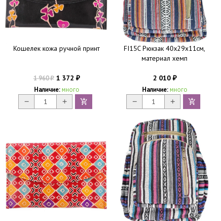
Кошелек кожа ручной принт
FI15C Рюкзак 40х29х11см,
материал хемп
1 372
2 010
1 960
₽
₽
₽
Наличие:
много
Наличие:
много