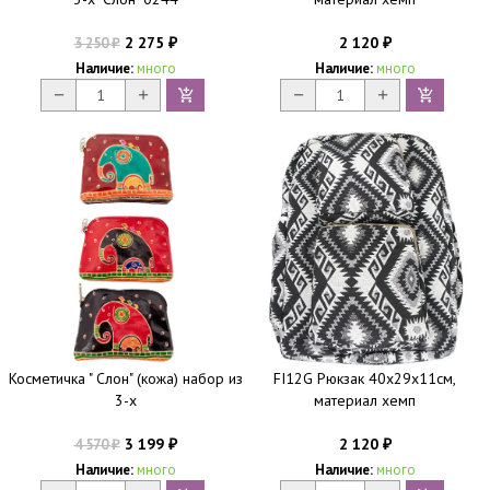
2 275
2 120
3 250
₽
₽
₽
Наличие:
много
Наличие:
много
Косметичка " Слон" (кожа) набор из
FI12G Рюкзак 40х29х11см,
3-х
материал хемп
3 199
2 120
4 570
₽
₽
₽
Наличие:
много
Наличие:
много