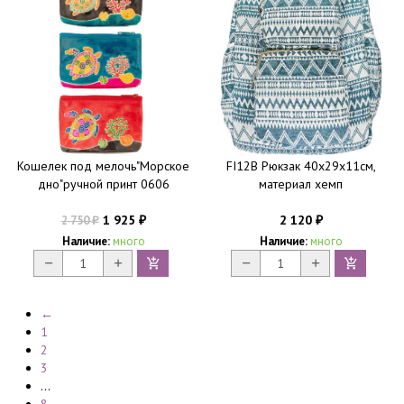
Кошелек под мелочь"Морское
FI12B Рюкзак 40х29х11см,
дно"ручной принт 0606
материал хемп
1 925
2 120
2 750
₽
₽
₽
Наличие:
много
Наличие:
много
←
1
2
3
...