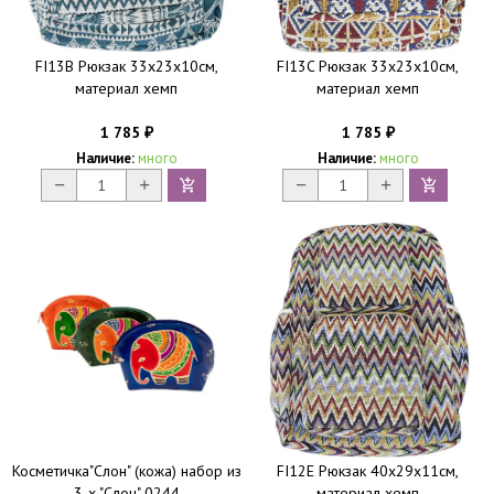
FI13B Рюкзак 33х23х10см,
FI13C Рюкзак 33х23х10см,
материал хемп
материал хемп
1 785
1 785
₽
₽
Наличие:
много
Наличие:
много
Косметичка"Слон" (кожа) набор из
FI12E Рюкзак 40х29х11см,
3-х "Слон" 0244
материал хемп