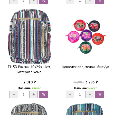
FI15D Рюкзак 40х29х11см,
Кошелек под мелочь 6шт./уп
материал хемп
2 010
3 283
4 690
₽
₽
₽
Наличие:
много
Наличие:
много